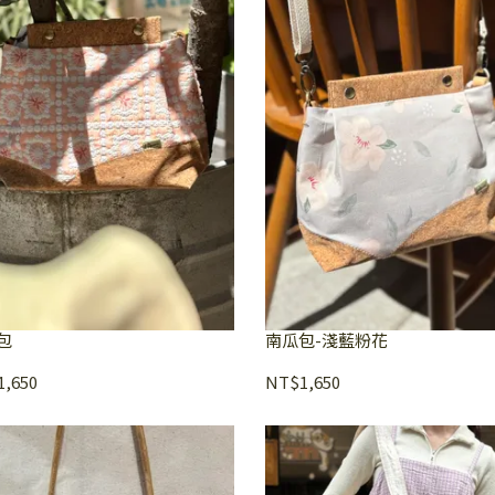
包
南瓜包-淺藍粉花
,650
NT$1,650