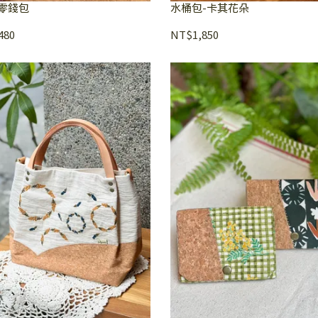
零錢包
水桶包-卡其花朵
480
NT$1,850