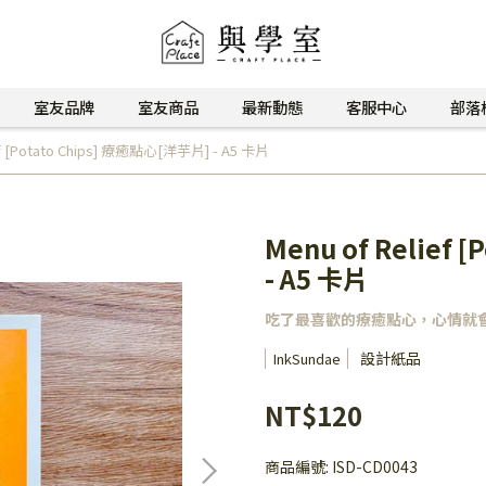
室友品牌
室友商品
最新動態
客服中心
部落
ef [Potato Chips] 療癒點心[洋芋片] - A5 卡片
Menu of Relief
- A5 卡片
吃了最喜歡的療癒點心，心情就
設計紙品
InkSundae
NT$120
商品編號:
ISD-CD0043