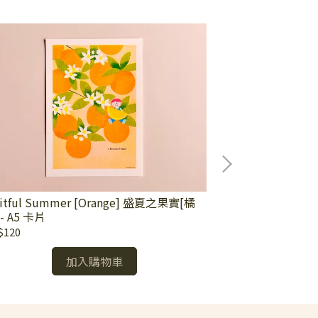
uitful Summer [Orange] 盛夏之果實[橘
Fruitful Sum
 - A5 卡片
[草莓] - A5 卡片
$120
NT$120
加入購物車