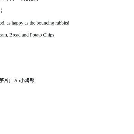
片
d, as happy as the bouncing rabbits!
Cream, Bread and Potato Chips
[洋芋片] - A5小海報